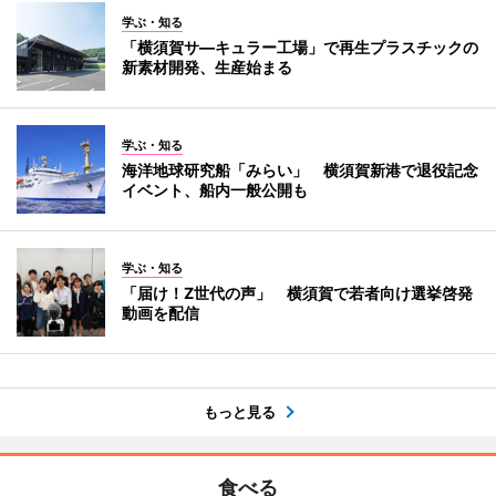
学ぶ・知る
「横須賀サ―キュラー工場」で再生プラスチックの
新素材開発、生産始まる
学ぶ・知る
海洋地球研究船「みらい」 横須賀新港で退役記念
イベント、船内一般公開も
学ぶ・知る
「届け！Z世代の声」 横須賀で若者向け選挙啓発
動画を配信
もっと見る
食べる