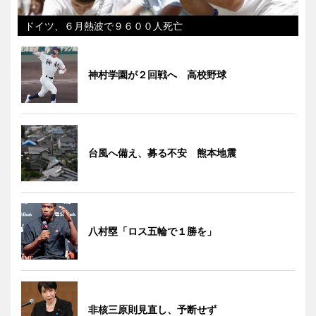
ドイツ、６月熱波で９６００人死亡
神村学園が２回戦へ 高校野球
台風へ備え、募る不安 熊本地震
八村塁「ロス五輪で１勝を」
非核三原則見直し、予断せず