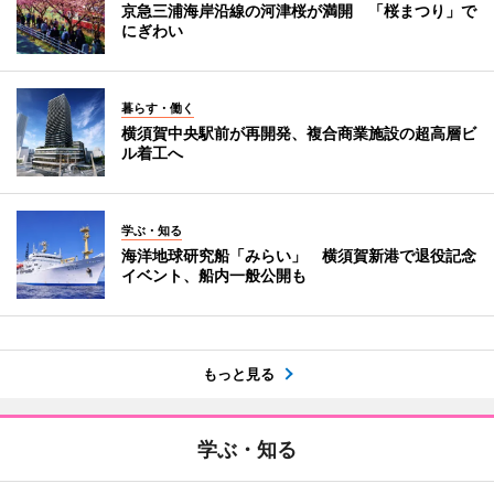
京急三浦海岸沿線の河津桜が満開 「桜まつり」で
にぎわい
暮らす・働く
横須賀中央駅前が再開発、複合商業施設の超高層ビ
ル着工へ
学ぶ・知る
海洋地球研究船「みらい」 横須賀新港で退役記念
イベント、船内一般公開も
もっと見る
学ぶ・知る