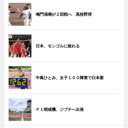
鳴門渦潮が２回戦へ 高校野球
日本、モンゴルに敗れる
中島ひとみ、女子１００障害で日本新
Ｐ１哨戒機、ジブチへ出発