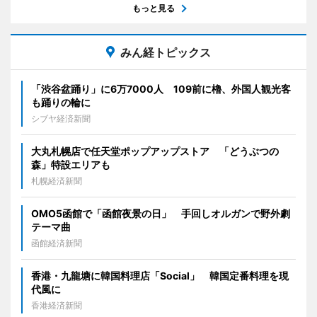
もっと見る
みん経トピックス
「渋谷盆踊り」に6万7000人 109前に櫓、外国人観光客
も踊りの輪に
シブヤ経済新聞
大丸札幌店で任天堂ポップアップストア 「どうぶつの
森」特設エリアも
札幌経済新聞
OMO5函館で「函館夜景の日」 手回しオルガンで野外劇
テーマ曲
函館経済新聞
香港・九龍塘に韓国料理店「Social」 韓国定番料理を現
代風に
香港経済新聞