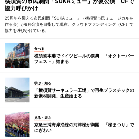
横須賀の市民劇団「SUKAミュー」が夏公演 CFで
協力呼びかけ
25周年を迎える市民劇団「SUKAミュー」（横須賀市民ミュージカルを
作る会）が8月公演を目指して現在、クラウドファンディング（CF）で
協力を呼びかけている。
食べる
横須賀本港でドイツビ―ルの祭典 「オクトーバー
フェスト」始まる
学ぶ・知る
「横須賀サ―キュラー工場」で再生プラスチックの
新素材開発、生産始まる
見る・遊ぶ
京急三浦海岸沿線の河津桜が満開 「桜まつり」で
にぎわい