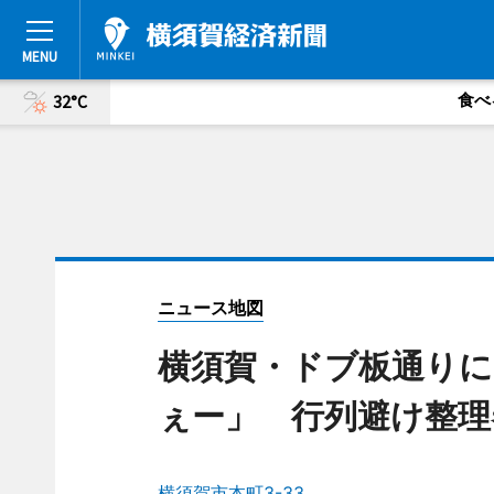
食べ
32°C
ニュース地図
横須賀・ドブ板通りに
ぇー」 行列避け整理
横須賀市本町3-33