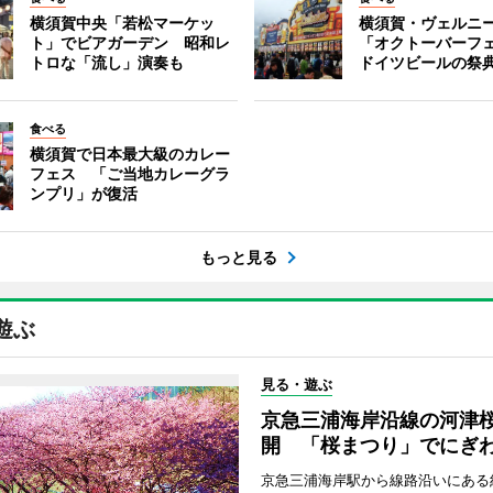
横須賀中央「若松マーケッ
横須賀・ヴェルニ
ト」でビアガーデン 昭和レ
「オクトーバーフ
トロな「流し」演奏も
ドイツビールの祭
食べる
横須賀で日本最大級のカレー
フェス 「ご当地カレーグラ
ンプリ」が復活
もっと見る
遊ぶ
見る・遊ぶ
京急三浦海岸沿線の河津
開 「桜まつり」でにぎ
京急三浦海岸駅から線路沿いにある約