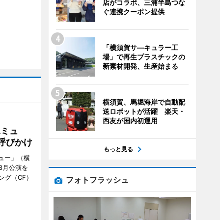
店がコラボ、三浦半島つな
ぐ連携クーポン提供
「横須賀サ―キュラー工
場」で再生プラスチックの
新素材開発、生産始まる
横須賀、馬堀海岸で自動配
送ロボットが活躍 楽天・
西友が国内初運用
Aミュ
呼びかけ
もっと見る
ミュー」（横
8月公演を
ング（CF）
フォトフラッシュ