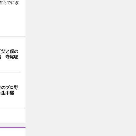
客らでにぎ
「父と僕の
開 寺尾聡
でのプロ野
を生中継