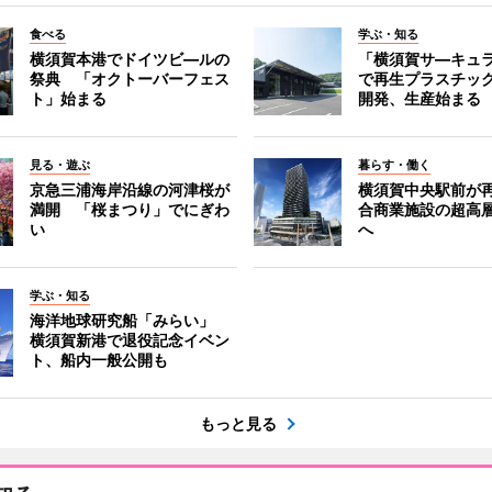
食べる
学ぶ・知る
横須賀本港でドイツビ―ルの
「横須賀サ―キュ
祭典 「オクトーバーフェス
で再生プラスチッ
ト」始まる
開発、生産始まる
見る・遊ぶ
暮らす・働く
京急三浦海岸沿線の河津桜が
横須賀中央駅前が
満開 「桜まつり」でにぎわ
合商業施設の超高
い
へ
学ぶ・知る
海洋地球研究船「みらい」
横須賀新港で退役記念イベン
ト、船内一般公開も
もっと見る