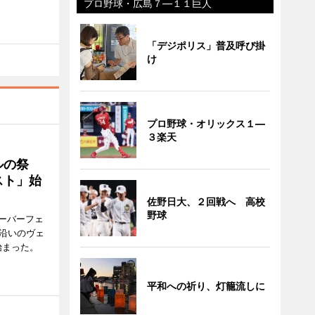
プロ野球・広島７―１１巨人
「デジポリス」普及呼び掛
け
プロ野球・オリックス１―
３楽天
ルの祭
スト」始
佐野日大、２回戦へ 高校
野球
ーバーフェ
港沿いのヴェ
始まった。
平和への祈り、灯籠流しに