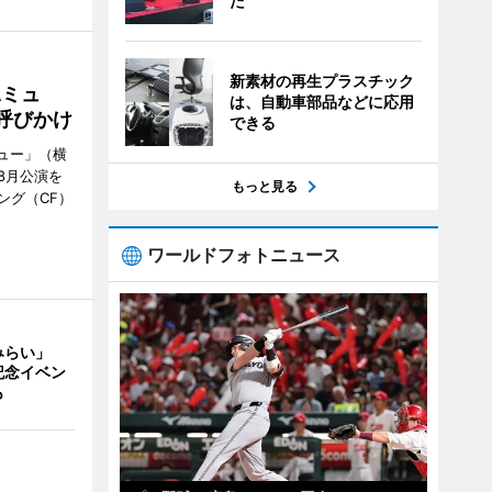
た
新素材の再生プラスチック
Aミュ
は、自動車部品などに応用
呼びかけ
できる
ミュー」（横
8月公演を
もっと見る
ング（CF）
ワールドフォトニュース
みらい」
記念イベン
も