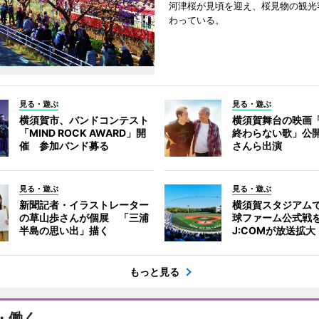
河津桜が見頃を迎え、桜見物の観光
わっている。
見る・遊ぶ
見る・遊ぶ
横須賀市、バンドコンテスト
横須賀舞台の映画
「MIND ROCK AWARD」開
終わらない歌」公
催 参加バンド募る
さんら出演
見る・遊ぶ
見る・遊ぶ
新聞記者・イラストレーター
横須賀スタジアム
の草山歩さんが個展 「三浦
球ファーム公式戦
半島の思い出」描く
J:COMが放送拡大
もっと見る
・働く