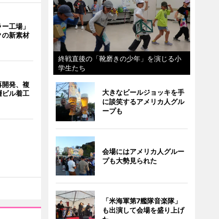
ラー工場」
クの新素材
終戦直後の「靴磨きの少年」を演じる小
学生たち
再開発、複
大きなビールジョッキを手
層ビル着工
に談笑するアメリカ人グル
ープも
会場にはアメリカ人グルー
プも大勢見られた
「米海軍第7艦隊音楽隊」
も出演して会場を盛り上げ