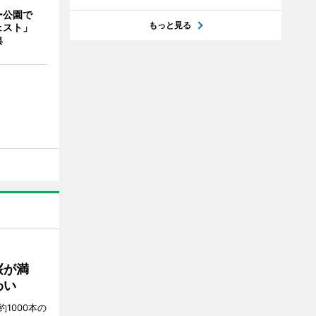
ー公園で
もっと見る
ェスト」
典
桜が満
わい
1000本の