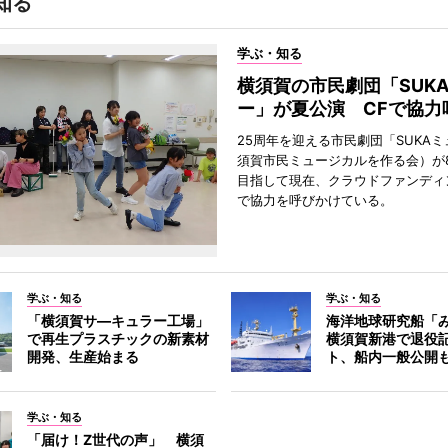
知る
学ぶ・知る
横須賀の市民劇団「SUK
ー」が夏公演 CFで協力
25周年を迎える市民劇団「SUKA
須賀市民ミュージカルを作る会）が
目指して現在、クラウドファンディ
で協力を呼びかけている。
学ぶ・知る
学ぶ・知る
「横須賀サ―キュラー工場」
海洋地球研究船「
で再生プラスチックの新素材
横須賀新港で退役
開発、生産始まる
ト、船内一般公開
学ぶ・知る
「届け！Z世代の声」 横須