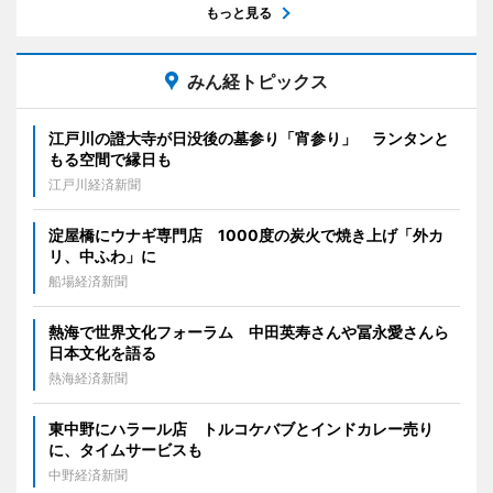
もっと見る
みん経トピックス
江戸川の證大寺が日没後の墓参り「宵参り」 ランタンと
もる空間で縁日も
江戸川経済新聞
淀屋橋にウナギ専門店 1000度の炭火で焼き上げ「外カ
リ、中ふわ」に
船場経済新聞
熱海で世界文化フォーラム 中田英寿さんや冨永愛さんら
日本文化を語る
熱海経済新聞
東中野にハラール店 トルコケバブとインドカレー売り
に、タイムサービスも
中野経済新聞