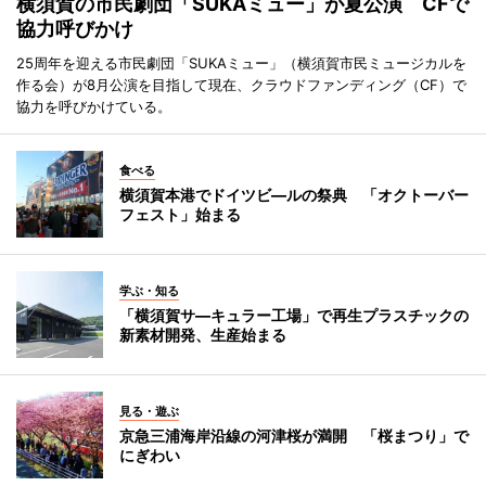
横須賀の市民劇団「SUKAミュー」が夏公演 CFで
協力呼びかけ
25周年を迎える市民劇団「SUKAミュー」（横須賀市民ミュージカルを
作る会）が8月公演を目指して現在、クラウドファンディング（CF）で
協力を呼びかけている。
食べる
横須賀本港でドイツビ―ルの祭典 「オクトーバー
フェスト」始まる
学ぶ・知る
「横須賀サ―キュラー工場」で再生プラスチックの
新素材開発、生産始まる
見る・遊ぶ
京急三浦海岸沿線の河津桜が満開 「桜まつり」で
にぎわい