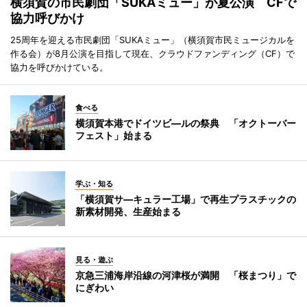
横須賀の市民劇団「SUKAミュー」が夏公演 CFで
協力呼びかけ
25周年を迎える市民劇団「SUKAミュー」（横須賀市民ミュージカルを
作る会）が8月公演を目指して現在、クラウドファンディング（CF）で
協力を呼びかけている。
食べる
横須賀本港でドイツビ―ルの祭典 「オクトーバー
フェスト」始まる
学ぶ・知る
「横須賀サ―キュラー工場」で再生プラスチックの
新素材開発、生産始まる
見る・遊ぶ
京急三浦海岸沿線の河津桜が満開 「桜まつり」で
にぎわい