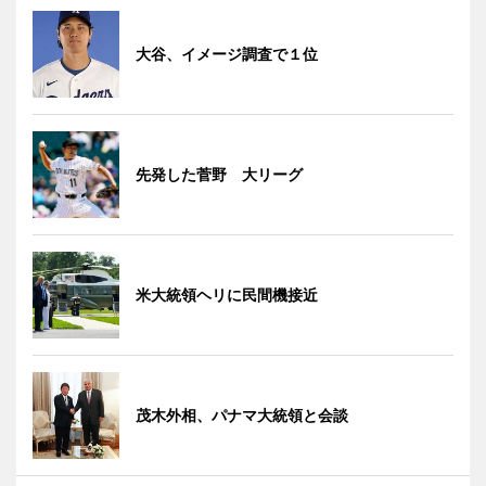
大谷、イメージ調査で１位
先発した菅野 大リーグ
米大統領ヘリに民間機接近
茂木外相、パナマ大統領と会談