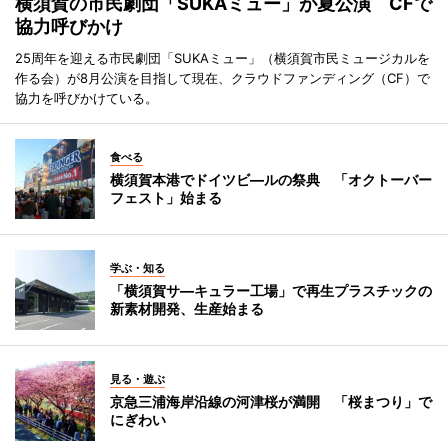
横須賀の市民劇団「SUKAミュー」が夏公演 CFで
協力呼びかけ
25周年を迎える市民劇団「SUKAミュー」（横須賀市民ミュージカルを
作る会）が8月公演を目指して現在、クラウドファンディング（CF）で
協力を呼びかけている。
食べる
横須賀本港でドイツビ―ルの祭典 「オクトーバー
フェスト」始まる
学ぶ・知る
「横須賀サ―キュラー工場」で再生プラスチックの
新素材開発、生産始まる
見る・遊ぶ
京急三浦海岸沿線の河津桜が満開 「桜まつり」で
にぎわい