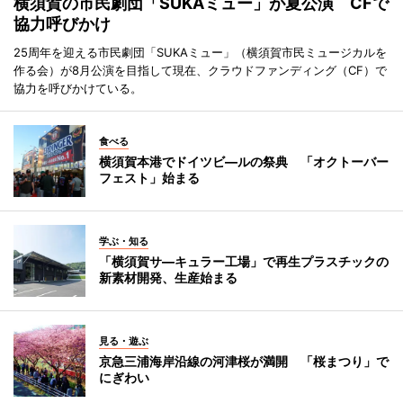
横須賀の市民劇団「SUKAミュー」が夏公演 CFで
協力呼びかけ
25周年を迎える市民劇団「SUKAミュー」（横須賀市民ミュージカルを
作る会）が8月公演を目指して現在、クラウドファンディング（CF）で
協力を呼びかけている。
食べる
横須賀本港でドイツビ―ルの祭典 「オクトーバー
フェスト」始まる
学ぶ・知る
「横須賀サ―キュラー工場」で再生プラスチックの
新素材開発、生産始まる
見る・遊ぶ
京急三浦海岸沿線の河津桜が満開 「桜まつり」で
にぎわい