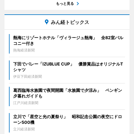
もっと見る
みん経トピックス
熱海にリゾートホテル「ヴィラージュ熱海」 全82室バル
コニー付き
熱海経済新聞
下田でバレー「IZUBLUE CUP」 優勝賞品はオリジナルT
シャツ
伊豆下田経済新聞
葛西臨海水族園で夜間開園「水族園で夕涼み」 ペンギン
夕暮れガイドも
江戸川経済新聞
立川で「星空と光の夏祭り」 昭和記念公園の夜空にドロ
ーン500機
立川経済新聞