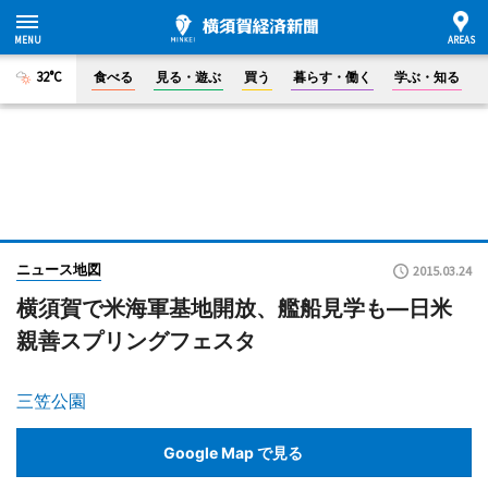
32°C
食べる
見る・遊ぶ
買う
暮らす・働く
学ぶ・知る
ニュース地図
2015.03.24
横須賀で米海軍基地開放、艦船見学も―日米
親善スプリングフェスタ
三笠公園
Google Map で見る