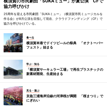
横須賀の市民劇団「SUKAミュー」が夏公演 CFで
協力呼びかけ
25周年を迎える市民劇団「SUKAミュー」（横須賀市民ミュージカルを
作る会）が8月公演を目指して現在、クラウドファンディング（CF）で
協力を呼びかけている。
食べる
横須賀本港でドイツビ―ルの祭典 「オクトーバー
フェスト」始まる
学ぶ・知る
「横須賀サ―キュラー工場」で再生プラスチックの
新素材開発、生産始まる
見る・遊ぶ
京急三浦海岸沿線の河津桜が満開 「桜まつり」で
にぎわい