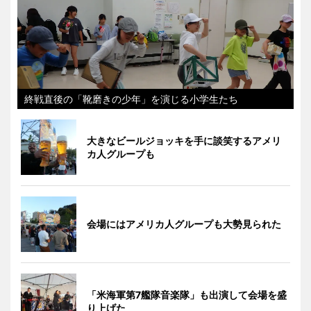
終戦直後の「靴磨きの少年」を演じる小学生たち
大きなビールジョッキを手に談笑するアメリ
カ人グループも
会場にはアメリカ人グループも大勢見られた
「米海軍第7艦隊音楽隊」も出演して会場を盛
り上げた