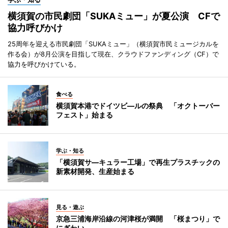
横須賀の市民劇団「SUKAミュー」が夏公演 CFで
協力呼びかけ
25周年を迎える市民劇団「SUKAミュー」（横須賀市民ミュージカルを
作る会）が8月公演を目指して現在、クラウドファンディング（CF）で
協力を呼びかけている。
食べる
横須賀本港でドイツビ―ルの祭典 「オクトーバー
フェスト」始まる
学ぶ・知る
「横須賀サ―キュラー工場」で再生プラスチックの
新素材開発、生産始まる
見る・遊ぶ
京急三浦海岸沿線の河津桜が満開 「桜まつり」で
にぎわい