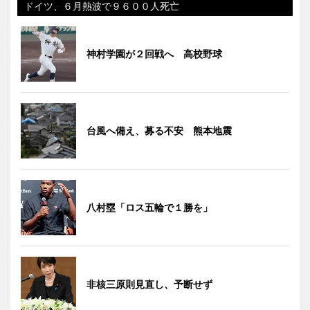
ドイツ、６月熱波で９６００人死亡
神村学園が２回戦へ 高校野球
台風へ備え、募る不安 熊本地震
八村塁「ロス五輪で１勝を」
非核三原則見直し、予断せず