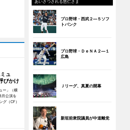
あいさつされる悠仁さま
プロ野球・西武２―５ソフ
トバンク
プロ野球・ＤｅＮＡ２―１
広島
Aミュ
呼びかけ
Ｊリーグ、真夏の開幕
ミュー」（横
8月公演を
ング（CF）
新垣前衆院議員が中道離党