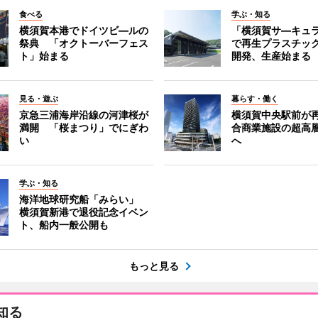
食べる
学ぶ・知る
横須賀本港でドイツビ―ルの
「横須賀サ―キュ
祭典 「オクトーバーフェス
で再生プラスチッ
ト」始まる
開発、生産始まる
見る・遊ぶ
暮らす・働く
京急三浦海岸沿線の河津桜が
横須賀中央駅前が
満開 「桜まつり」でにぎわ
合商業施設の超高
い
へ
学ぶ・知る
海洋地球研究船「みらい」
横須賀新港で退役記念イベン
ト、船内一般公開も
もっと見る
知る