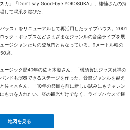
Don't say Good-bye YOKOSUKA」、雄輔さんの持
唱して喝采を浴びた。
パラス）をリニューアルして再活用したライブハウス。2001
ロック・ポップスなどさまざまなジャンルの音楽ライブを展
ュージシャンたちの登竜門ともなっている。9メートル幅の
50席。
ュージック歴40年の佐々木滋さん。「横須賀はジャズ発祥の
バンドも演奏できるステージを作った。音楽ジャンルを越え
と佐々木さん。「10年の節目を前に新しい試みにもチャレン
にも力を入れたい。昼の観光だけでなく、ライブハウスで横
地図を見る