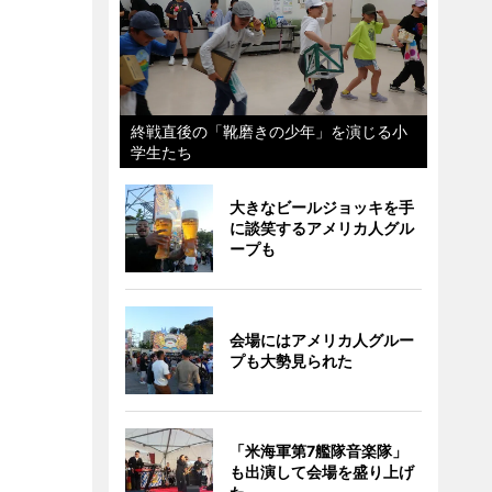
終戦直後の「靴磨きの少年」を演じる小
学生たち
大きなビールジョッキを手
に談笑するアメリカ人グル
ープも
会場にはアメリカ人グルー
プも大勢見られた
「米海軍第7艦隊音楽隊」
も出演して会場を盛り上げ