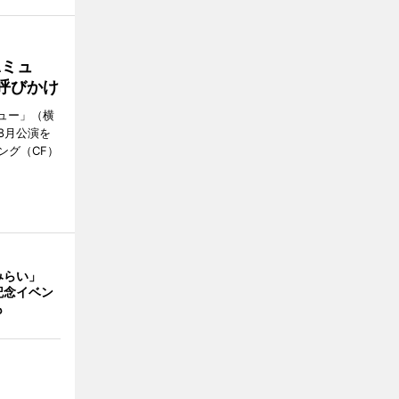
Aミュ
呼びかけ
ミュー」（横
8月公演を
ング（CF）
みらい」
記念イベン
も