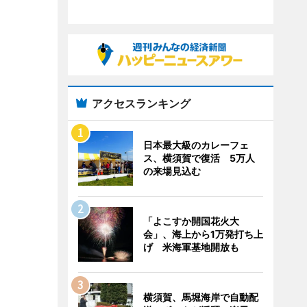
アクセスランキング
日本最大級のカレーフェ
ス、横須賀で復活 5万人
の来場見込む
「よこすか開国花火大
会」、海上から1万発打ち上
げ 米海軍基地開放も
横須賀、馬堀海岸で自動配