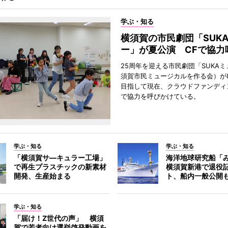
学ぶ・知る
横須賀の市民劇団「SUK
ー」が夏公演 CFで協力
25周年を迎える市民劇団「SUKA
須賀市民ミュージカルを作る会）が
目指して現在、クラウドファンディ
で協力を呼びかけている。
学ぶ・知る
学ぶ・知る
「横須賀サ―キュラー工場」
海洋地球研究船「
で再生プラスチックの新素材
横須賀新港で退役
開発、生産始まる
ト、船内一般公開
学ぶ・知る
「届け！Z世代の声」 横須
賀で若者向け選挙啓発動画を