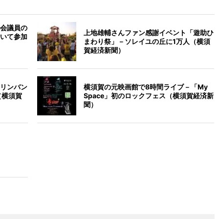
会議員の
上地雄輔さんファン感謝イベント「遊助ひ
いて参加
まわり祭」－ソレイユの丘に1万人（横須
賀経済新聞）
リンバン
横須賀の元映画館で8時間ライブ－「My
（横須賀
Space」初のロックフェス（横須賀経済新
聞）