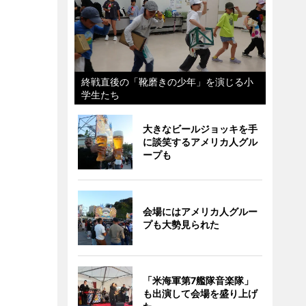
終戦直後の「靴磨きの少年」を演じる小
学生たち
大きなビールジョッキを手
に談笑するアメリカ人グル
ープも
会場にはアメリカ人グルー
プも大勢見られた
「米海軍第7艦隊音楽隊」
も出演して会場を盛り上げ