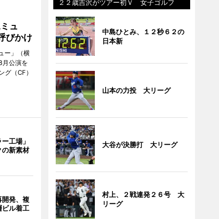
２２歳吉沢がツアー初Ｖ 女子ゴルフ
Aミュ
中島ひとみ、１２秒６２の
呼びかけ
日本新
ミュー」（横
8月公演を
ング（CF）
山本の力投 大リーグ
ラー工場」
大谷が決勝打 大リーグ
クの新素材
村上、２戦連発２６号 大
再開発、複
リーグ
層ビル着工