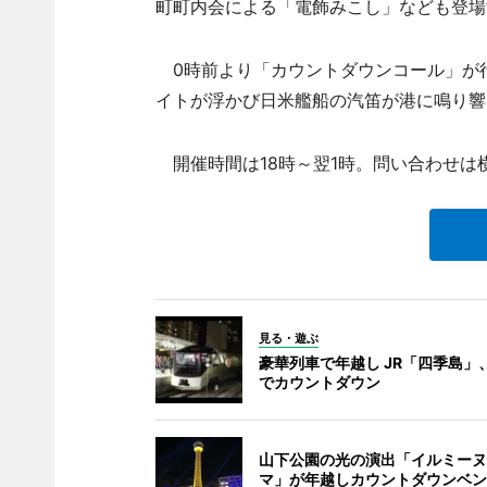
町町内会による「電飾みこし」なども登場
0時前より「カウントダウンコール」が行
イトが浮かび日米艦船の汽笛が港に鳴り響
開催時間は18時～翌1時。問い合わせは横
見る・遊ぶ
豪華列車で年越し JR「四季島」
でカウントダウン
山下公園の光の演出「イルミーヌ
マ」が年越しカウントダウンベン