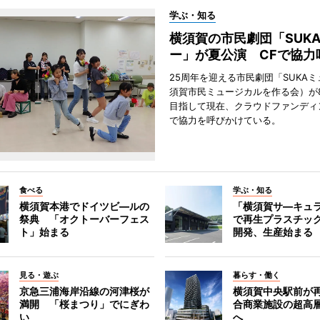
学ぶ・知る
横須賀の市民劇団「SUK
ー」が夏公演 CFで協力
25周年を迎える市民劇団「SUKA
須賀市民ミュージカルを作る会）が
目指して現在、クラウドファンディ
で協力を呼びかけている。
食べる
学ぶ・知る
横須賀本港でドイツビ―ルの
「横須賀サ―キュ
祭典 「オクトーバーフェス
で再生プラスチッ
ト」始まる
開発、生産始まる
見る・遊ぶ
暮らす・働く
京急三浦海岸沿線の河津桜が
横須賀中央駅前が
満開 「桜まつり」でにぎわ
合商業施設の超高
い
へ