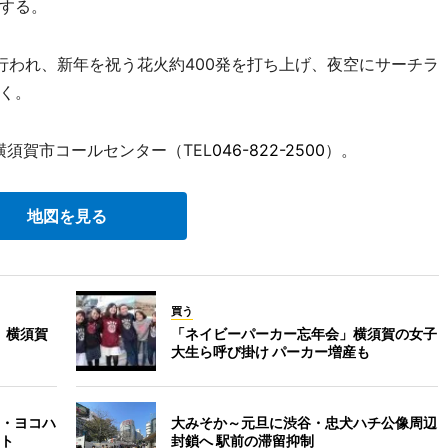
する。
われ、新年を祝う花火約400発を打ち上げ、夜空にサーチラ
く。
須賀市コールセンター（TEL
046-822-2500
）。
地図を見る
買う
、横須賀
「ネイビーパーカー忘年会」横須賀の女子
大生ら呼び掛け パーカー増産も
・ヨコハ
大みそか～元旦に渋谷・忠犬ハチ公像周辺
ト
封鎖へ 駅前の滞留抑制