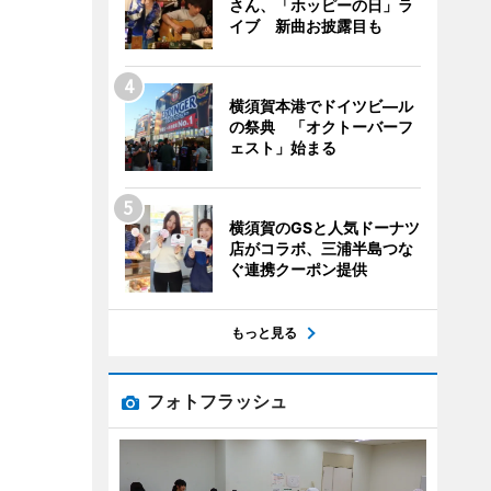
さん、「ホッピーの日」ラ
イブ 新曲お披露目も
横須賀本港でドイツビ―ル
の祭典 「オクトーバーフ
ェスト」始まる
横須賀のGSと人気ドーナツ
店がコラボ、三浦半島つな
ぐ連携クーポン提供
もっと見る
フォトフラッシュ