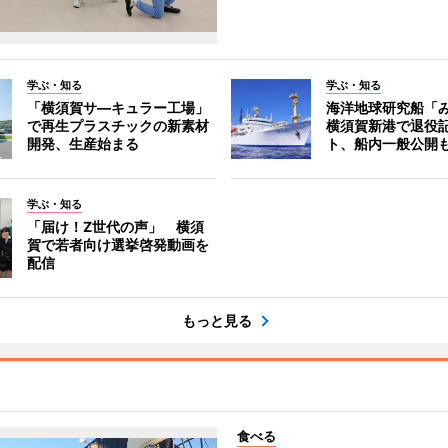
学ぶ・知る
学ぶ・知る
「横須賀サ―キュラー工場」
海洋地球研究船「
で再生プラスチックの新素材
横須賀新港で退役
開発、生産始まる
ト、船内一般公開
学ぶ・知る
「届け！Z世代の声」 横須
賀で若者向け選挙啓発動画を
配信
もっと見る
食べる