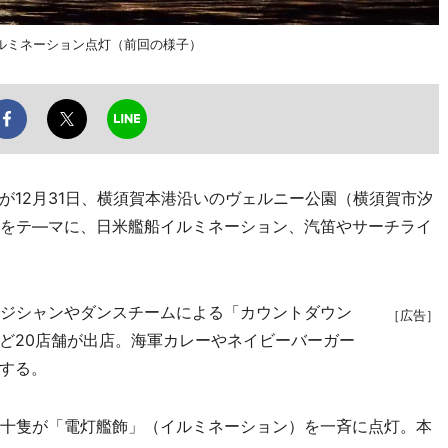
ルミネーション点灯（前回の様子）
12月31日、横須賀本港沿いのヴェルニー公園（横須賀市汐
」をテ―マに、日米艦船イルミネーション、汽笛やサーチライ
ジシャンやダンスチームによる「カウントダウン
［広告］
ど20店舗が出店。海軍カレーやネイビーバーガー
する。
十隻が「電灯艦飾」（イルミネーション）を一斉に点灯。本