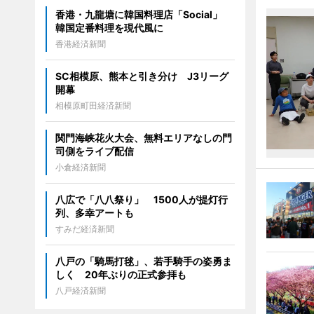
香港・九龍塘に韓国料理店「Social」
韓国定番料理を現代風に
香港経済新聞
SC相模原、熊本と引き分け J3リーグ
開幕
相模原町田経済新聞
関門海峡花火大会、無料エリアなしの門
司側をライブ配信
小倉経済新聞
八広で「八八祭り」 1500人が提灯行
列、多幸アートも
すみだ経済新聞
八戸の「騎馬打毬」、若手騎手の姿勇ま
しく 20年ぶりの正式参拝も
八戸経済新聞