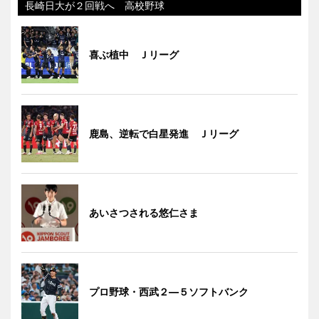
長崎日大が２回戦へ 高校野球
喜ぶ植中 Ｊリーグ
鹿島、逆転で白星発進 Ｊリーグ
あいさつされる悠仁さま
プロ野球・西武２―５ソフトバンク