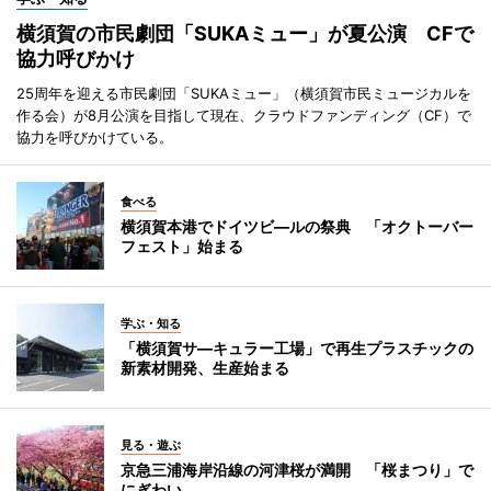
横須賀の市民劇団「SUKAミュー」が夏公演 CFで
協力呼びかけ
25周年を迎える市民劇団「SUKAミュー」（横須賀市民ミュージカルを
作る会）が8月公演を目指して現在、クラウドファンディング（CF）で
協力を呼びかけている。
食べる
横須賀本港でドイツビ―ルの祭典 「オクトーバー
フェスト」始まる
学ぶ・知る
「横須賀サ―キュラー工場」で再生プラスチックの
新素材開発、生産始まる
見る・遊ぶ
京急三浦海岸沿線の河津桜が満開 「桜まつり」で
にぎわい