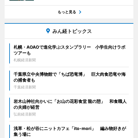
もっと見る
みん経トピックス
札幌・AOAOで進化学ぶスタンプラリー 小学生向けラボ
ツアーも
札幌経済新聞
千葉県立中央博物館で「ちば恐竜博」 巨大肉食恐竜や海
の捕食者も
千葉経済新聞
岩木山神社向かいに「お山の花彩食堂 龍の憩」 和食職人
の夫婦が経営
弘前経済新聞
浅草・松が谷にニットカフェ「ito-mori」 編み物好きが
集う場に