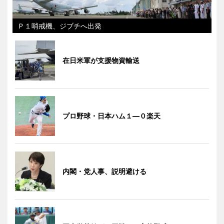
Ｐ１哨戒機、ジブチへ出発
在日米軍が支援物資輸送
プロ野球・日本ハム１―０楽天
内閣・党人事、説明避ける