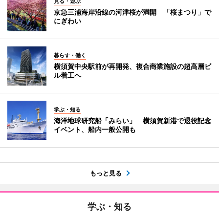
見る・遊ぶ
京急三浦海岸沿線の河津桜が満開 「桜まつり」で
にぎわい
暮らす・働く
横須賀中央駅前が再開発、複合商業施設の超高層ビ
ル着工へ
学ぶ・知る
海洋地球研究船「みらい」 横須賀新港で退役記念
イベント、船内一般公開も
もっと見る
学ぶ・知る