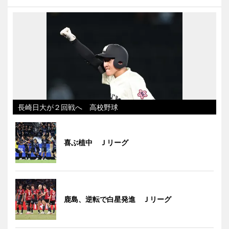
長崎日大が２回戦へ 高校野球
喜ぶ植中 Ｊリーグ
鹿島、逆転で白星発進 Ｊリーグ