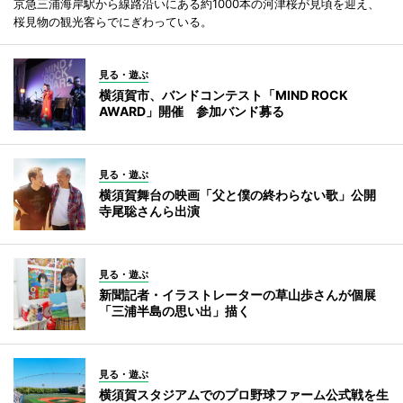
京急三浦海岸駅から線路沿いにある約1000本の河津桜が見頃を迎え、
桜見物の観光客らでにぎわっている。
見る・遊ぶ
横須賀市、バンドコンテスト「MIND ROCK
AWARD」開催 参加バンド募る
見る・遊ぶ
横須賀舞台の映画「父と僕の終わらない歌」公開
寺尾聡さんら出演
見る・遊ぶ
新聞記者・イラストレーターの草山歩さんが個展
「三浦半島の思い出」描く
見る・遊ぶ
横須賀スタジアムでのプロ野球ファーム公式戦を生