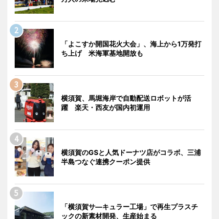
「よこすか開国花火大会」、海上から1万発打
ち上げ 米海軍基地開放も
横須賀、馬堀海岸で自動配送ロボットが活
躍 楽天・西友が国内初運用
横須賀のGSと人気ドーナツ店がコラボ、三浦
半島つなぐ連携クーポン提供
「横須賀サ―キュラー工場」で再生プラスチ
ックの新素材開発、生産始まる