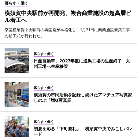
暮らす・働く
横須賀中央駅前が再開発、複合商業施設の超高層ビ
ル着工へ
京急横須賀中央駅前の再開発が本格化し、1月21日に商業施設新築工事
の起工式が行われた。
暮らす・働く
日産自動車、2027年度に追浜工場の生産終了 九
州工場へ生産移管
暮らす・働く
横須賀の市民活動を記録し続けたアマチュア写真家
しのぶ「増G写真展」
暮らす・働く
初夏を彩る「下町祭礼」 横須賀中央でみこしパレ
ード