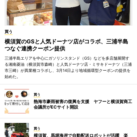
買う
横須賀のGSと人気ドーナツ店がコラボ、三浦半島
つなぐ連携クーポン提供
三浦半島エリアを中心にガソリンスタンド（GS）などを多店舗展開す
る湘南菱油（横須賀市森崎）と人気ドーナツ店・ミサキドーナツ（三浦
市三崎）が異業種コラボし、3月14日より地域循環型クーポンの提供を
始めた。
買う
熱海市豪雨被害の復興を支援 ヤフーと横須賀商工
会議所がECサイト開設
買う
横須賀、馬堀海岸で自動配送ロボットが活躍 楽