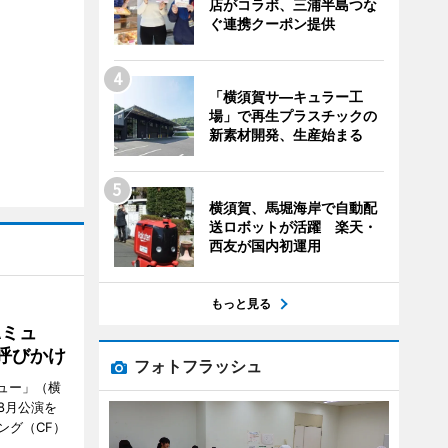
店がコラボ、三浦半島つな
ぐ連携クーポン提供
「横須賀サ―キュラー工
場」で再生プラスチックの
新素材開発、生産始まる
横須賀、馬堀海岸で自動配
送ロボットが活躍 楽天・
西友が国内初運用
もっと見る
Aミュ
呼びかけ
フォトフラッシュ
ミュー」（横
8月公演を
ング（CF）