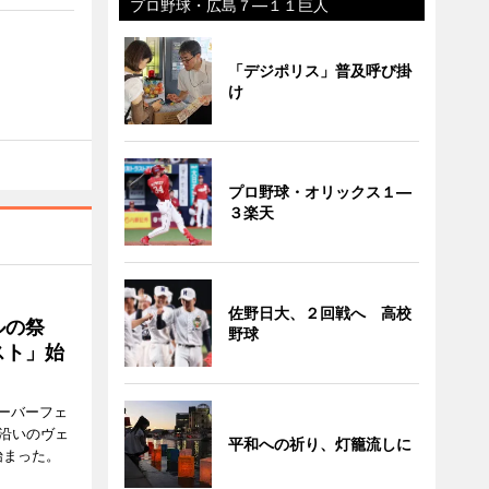
プロ野球・広島７―１１巨人
「デジポリス」普及呼び掛
け
プロ野球・オリックス１―
３楽天
佐野日大、２回戦へ 高校
ルの祭
野球
スト」始
ーバーフェ
港沿いのヴェ
平和への祈り、灯籠流しに
始まった。