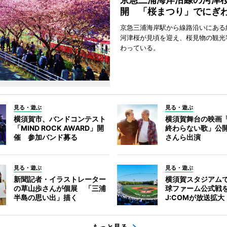
開 「桜まつり」でにぎ
京急三浦海岸駅から線路沿いにある約
河津桜が見頃を迎え、桜見物の観光
わっている。
見る・遊ぶ
見る・遊ぶ
横須賀市、バンドコンテスト
横須賀舞台の映画
「MIND ROCK AWARD」開
終わらない歌」公
催 参加バンド募る
さんら出演
見る・遊ぶ
見る・遊ぶ
新聞記者・イラストレーター
横須賀スタジアム
の草山歩さんが個展 「三浦
球ファーム公式戦
半島の思い出」描く
J:COMが放送拡大
もっと見る