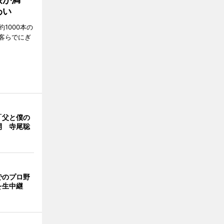
わい
1000本の
客らでにぎ
「父と僕の
開 寺尾聡
でのプロ野
を生中継