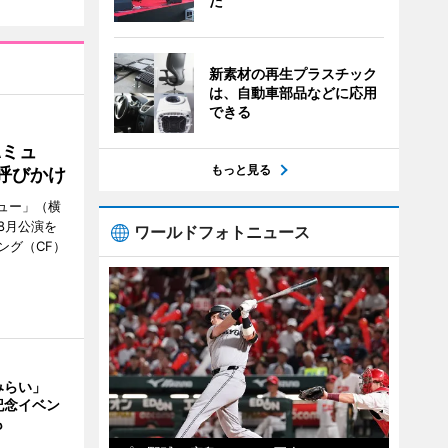
た
新素材の再生プラスチック
は、自動車部品などに応用
できる
Aミュ
もっと見る
呼びかけ
ミュー」（横
8月公演を
ワールドフォトニュース
ング（CF）
みらい」
記念イベン
も