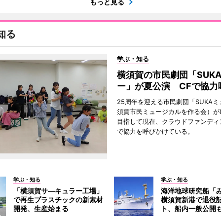
もっと見る
知る
学ぶ・知る
横須賀の市民劇団「SUK
ー」が夏公演 CFで協力
25周年を迎える市民劇団「SUKA
須賀市民ミュージカルを作る会）が
目指して現在、クラウドファンディ
で協力を呼びかけている。
学ぶ・知る
学ぶ・知る
「横須賀サ―キュラー工場」
海洋地球研究船「
で再生プラスチックの新素材
横須賀新港で退役
開発、生産始まる
ト、船内一般公開