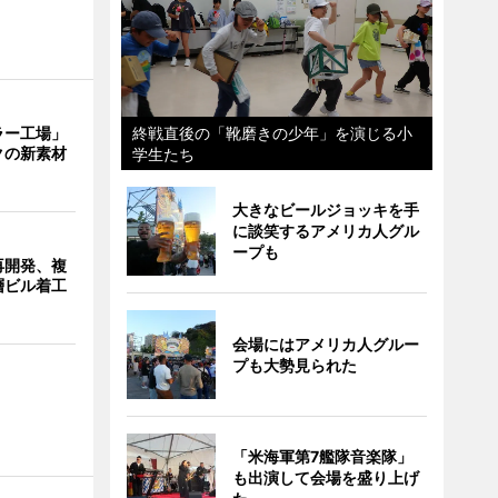
ラー工場」
終戦直後の「靴磨きの少年」を演じる小
クの新素材
学生たち
大きなビールジョッキを手
に談笑するアメリカ人グル
ープも
再開発、複
層ビル着工
会場にはアメリカ人グルー
プも大勢見られた
「米海軍第7艦隊音楽隊」
も出演して会場を盛り上げ