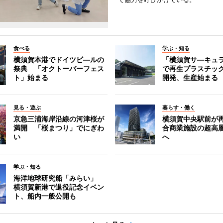
食べる
学ぶ・知る
横須賀本港でドイツビ―ルの
「横須賀サ―キュ
祭典 「オクトーバーフェス
で再生プラスチッ
ト」始まる
開発、生産始まる
見る・遊ぶ
暮らす・働く
京急三浦海岸沿線の河津桜が
横須賀中央駅前が
満開 「桜まつり」でにぎわ
合商業施設の超高
い
へ
学ぶ・知る
海洋地球研究船「みらい」
横須賀新港で退役記念イベン
ト、船内一般公開も