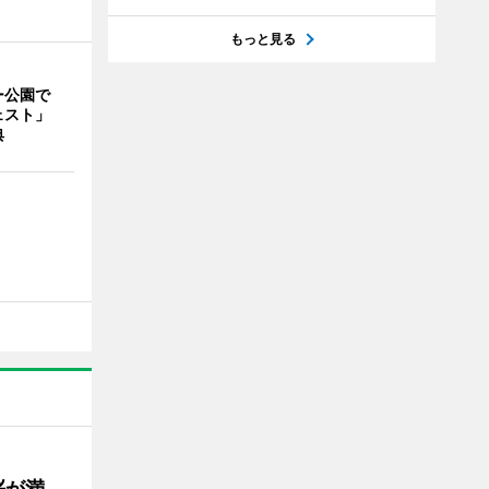
もっと見る
ー公園で
ェスト」
典
桜が満