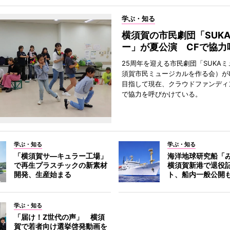
学ぶ・知る
横須賀の市民劇団「SUK
ー」が夏公演 CFで協力
25周年を迎える市民劇団「SUKA
須賀市民ミュージカルを作る会）が
目指して現在、クラウドファンディ
で協力を呼びかけている。
学ぶ・知る
学ぶ・知る
「横須賀サ―キュラー工場」
海洋地球研究船「
で再生プラスチックの新素材
横須賀新港で退役
開発、生産始まる
ト、船内一般公開
学ぶ・知る
「届け！Z世代の声」 横須
賀で若者向け選挙啓発動画を