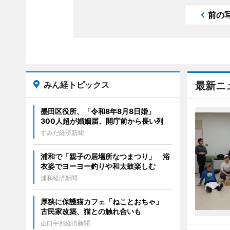
前の
みん経トピックス
最新ニ
墨田区役所、「令和8年8月8日婚」
300人超が婚姻届、開庁前から長い列
すみだ経済新聞
浦和で「親子の居場所なつまつり」 浴
衣姿でヨーヨー釣りや和太鼓楽しむ
浦和経済新聞
厚狭に保護猫カフェ「ねことおちゃ」
古民家改築、猫との触れ合いも
山口宇部経済新聞