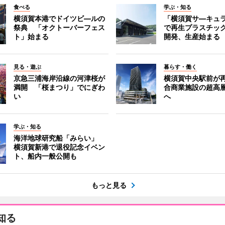
食べる
学ぶ・知る
横須賀本港でドイツビ―ルの
「横須賀サ―キュ
祭典 「オクトーバーフェス
で再生プラスチッ
ト」始まる
開発、生産始まる
見る・遊ぶ
暮らす・働く
京急三浦海岸沿線の河津桜が
横須賀中央駅前が
満開 「桜まつり」でにぎわ
合商業施設の超高
い
へ
学ぶ・知る
海洋地球研究船「みらい」
横須賀新港で退役記念イベン
ト、船内一般公開も
もっと見る
知る