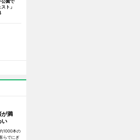
ー公園で
ェスト」
典
桜が満
わい
1000本の
客らでにぎ