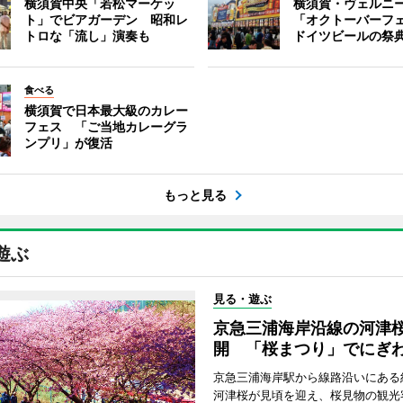
横須賀中央「若松マーケッ
横須賀・ヴェルニ
ト」でビアガーデン 昭和レ
「オクトーバーフ
トロな「流し」演奏も
ドイツビールの祭
食べる
横須賀で日本最大級のカレー
フェス 「ご当地カレーグラ
ンプリ」が復活
もっと見る
遊ぶ
見る・遊ぶ
京急三浦海岸沿線の河津
開 「桜まつり」でにぎ
京急三浦海岸駅から線路沿いにある約
河津桜が見頃を迎え、桜見物の観光