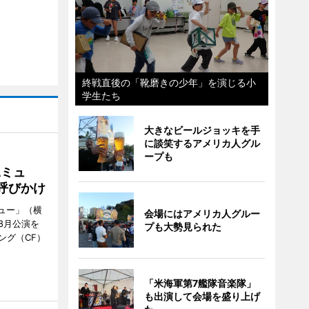
終戦直後の「靴磨きの少年」を演じる小
学生たち
大きなビールジョッキを手
に談笑するアメリカ人グル
ープも
Aミュ
呼びかけ
ミュー」（横
会場にはアメリカ人グルー
8月公演を
プも大勢見られた
ング（CF）
「米海軍第7艦隊音楽隊」
も出演して会場を盛り上げ