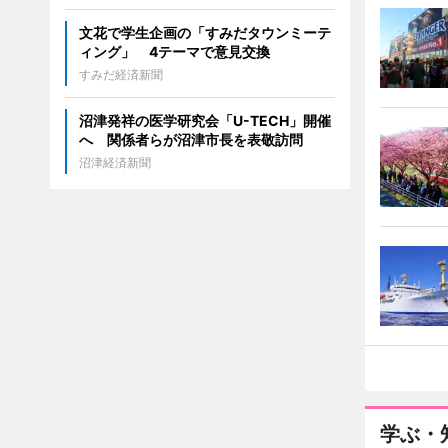
文花で学生企画の「すみだタウンミーテ
ィング」 4テーマで意見交換
すみだ経済新聞
沼津発祥の医学研究会「U-TECH」開催
へ 関係者らが沼津市長を表敬訪問
沼津経済新聞
学ぶ・