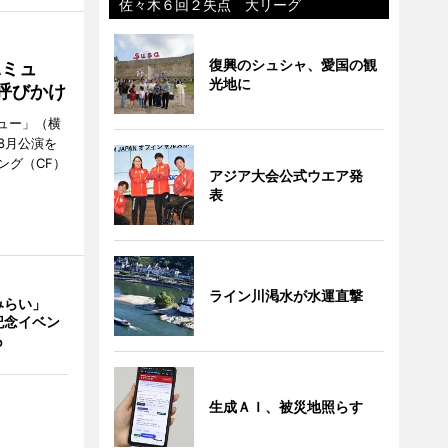
佐々木６回２失点 大リーグ
復興のシュシャ、愛国の観
Aミュ
光地に
呼びかけ
ミュー」（横
8月公演を
ング（CF）
アジア大会公式ウエア発
表
ライン川渇水が水運直撃
みらい」
記念イベン
も
生成ＡＩ、被災地照らす