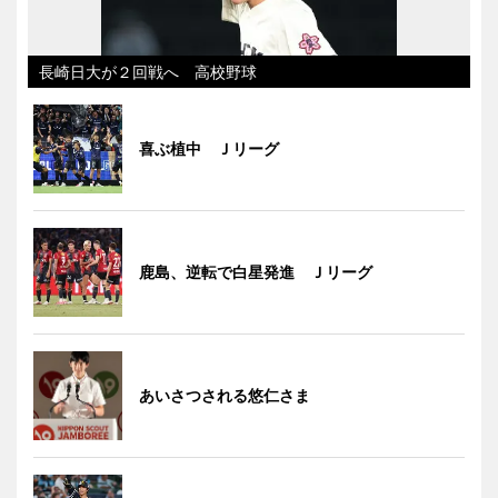
長崎日大が２回戦へ 高校野球
喜ぶ植中 Ｊリーグ
鹿島、逆転で白星発進 Ｊリーグ
あいさつされる悠仁さま