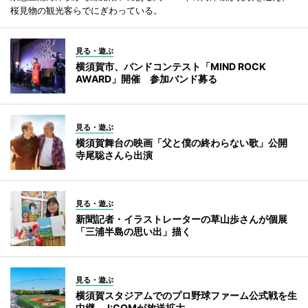
桜見物の観光客らでにぎわっている。
見る・遊ぶ
横須賀市、バンドコンテスト「MIND ROCK
AWARD」開催 参加バンド募る
見る・遊ぶ
横須賀舞台の映画「父と僕の終わらない歌」公開
寺尾聡さんら出演
見る・遊ぶ
新聞記者・イラストレーターの草山歩さんが個展
「三浦半島の思い出」描く
見る・遊ぶ
横須賀スタジアムでのプロ野球ファーム公式戦を生
中継 J:COMが放送拡大