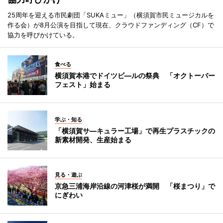
25周年を迎える市民劇団「SUKAミュー」（横須賀市民ミュージカルを
作る会）が8月公演を目指して現在、クラウドファンディング（CF）で
協力を呼びかけている。
食べる
横須賀本港でドイツビ―ルの祭典 「オクトーバー
フェスト」始まる
学ぶ・知る
「横須賀サ―キュラー工場」で再生プラスチックの
新素材開発、生産始まる
見る・遊ぶ
京急三浦海岸沿線の河津桜が満開 「桜まつり」で
にぎわい