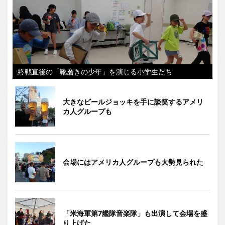
終戦直後の「靴磨きの少年」を演じる小学生たち
大きなビールジョッキを手に談笑するアメリ
カ人グループも
会場にはアメリカ人グループも大勢見られた
「米海軍第7艦隊音楽隊」も出演して会場を盛
り上げた