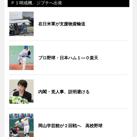
Ｐ１哨戒機、ジブチへ出発
在日米軍が支援物資輸送
プロ野球・日本ハム１―０楽天
内閣・党人事、説明避ける
岡山学芸館が２回戦へ 高校野球