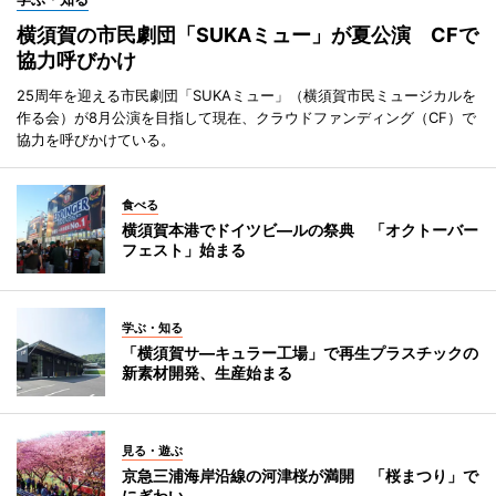
横須賀の市民劇団「SUKAミュー」が夏公演 CFで
協力呼びかけ
25周年を迎える市民劇団「SUKAミュー」（横須賀市民ミュージカルを
作る会）が8月公演を目指して現在、クラウドファンディング（CF）で
協力を呼びかけている。
食べる
横須賀本港でドイツビ―ルの祭典 「オクトーバー
フェスト」始まる
学ぶ・知る
「横須賀サ―キュラー工場」で再生プラスチックの
新素材開発、生産始まる
見る・遊ぶ
京急三浦海岸沿線の河津桜が満開 「桜まつり」で
にぎわい