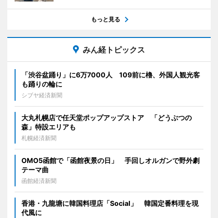
もっと見る
みん経トピックス
「渋谷盆踊り」に6万7000人 109前に櫓、外国人観光客
も踊りの輪に
シブヤ経済新聞
大丸札幌店で任天堂ポップアップストア 「どうぶつの
森」特設エリアも
札幌経済新聞
OMO5函館で「函館夜景の日」 手回しオルガンで野外劇
テーマ曲
函館経済新聞
香港・九龍塘に韓国料理店「Social」 韓国定番料理を現
代風に